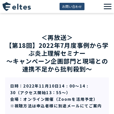
お問い合わせ
サービス一覧
解決できる課題
＜再放送＞
セミナー
【第18回】2022年7月度事例から学
資料ダウンロード
ぶ炎上理解セミナー
導入事例
～キャンペーン企画部門と現場との
連携不足から批判殺到～
eltes insight
日時：2022年11月10日14 : 00～14 :
30（アクセス開始13：55～）
会場：オンライン開催（Zoomを活用予定）
※視聴方法は申込者様に別途メールにてご案内