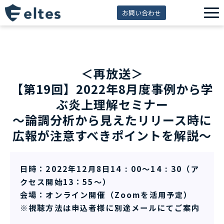
お問い合わせ
サービス一覧
解決できる課題
＜再放送＞
セミナー
【第19回】2022年8月度事例から学
資料ダウンロード
ぶ炎上理解セミナー
導入事例
～論調分析から見えたリリース時に
広報が注意すべきポイントを解説～
eltes insight
日時：2022年12月8日14 : 00～14 : 30（ア
クセス開始13：55～）
会場：オンライン開催（Zoomを活用予定）
※視聴方法は申込者様に別途メールにてご案内