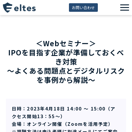
お問い合わせ
サービス一覧
解決できる課題
＜Webセミナー＞
セミナー
IPOを目指す企業が準備しておくべ
資料ダウンロード
き対策
導入事例
～よくある問題点とデジタルリスク
を事例から解説～
eltes insight
日時：2023年4月18日 14:00 ～ 15:00（ア
クセス開始13：55～）
会場：オンライン開催（Zoomを活用予定）
※視聴方法は申込者様に別途メールにてご案内