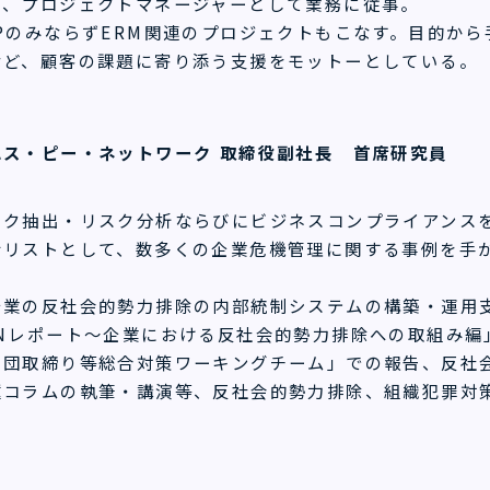
て、プロジェクトマネージャーとして業務に従事。
PのみならずERM関連のプロジェクトもこなす。目的か
など、顧客の課題に寄り添う支援をモットーとしている。
エス・ピー・ネットワーク
取締役副社長 首席研究員
スク抽出・リスク分析ならびにビジネスコンプライアンス
ナリストとして、数多くの企業危機管理に関する事例を手
企業の反社会的勢力排除の内部統制システムの構築・運用
PNレポート～企業における反社会的勢力排除への取組み編
力団取締り等総合対策ワーキングチーム」での報告、反社
種コラムの執筆・講演等、反社会的勢力排除、組織犯罪対