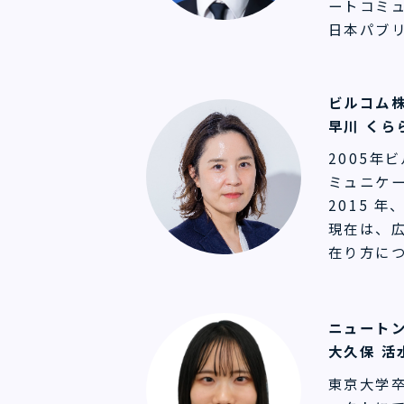
ートコミ
日本パブ
ビルコム株
早川 くら
2005年
ミュニケ
2015 
現在は、広
在り方につ
ニュートン
大久保 活
東京大学