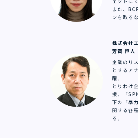
ェクトに
また、BC
ンを取る
株式会社
芳賀 恒人
企業のリ
とするア
躍。
とりわけ
援、「S
下の「暴
関する各
る。