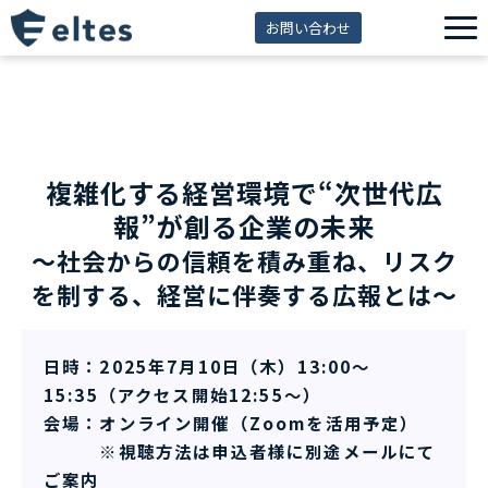
お問い合わせ
サービス一覧
解決できる課題
セミナー
複雑化する経営環境で“次世代広
資料ダウンロード
報”が創る企業の未来
導入事例
～社会からの信頼を積み重ね、リスク
を制する、経営に伴奏する広報とは～
eltes insight
日時：2025年7月10日（木）13:00～
15:35（アクセス開始12:55～）
会場：オンライン開催（Zoomを活用予定）
※視聴方法は申込者様に別途メールにて
ご案内