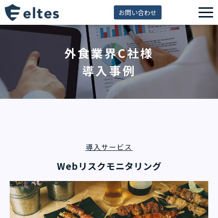
お問い合わせ
サービス一覧
外食業界C社様
解決できる課題
導入事例
セミナー
資料ダウンロード
導入事例
eltes insight
導入サービス
Webリスクモニタリング