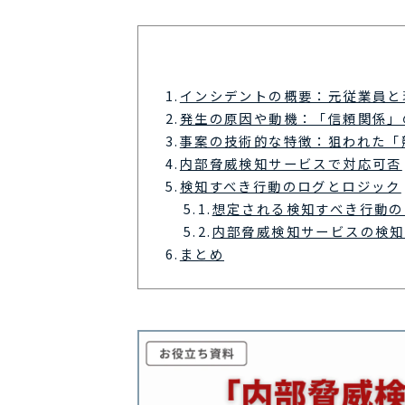
1.
インシデントの概要：元従業員と
2.
発生の原因や動機：「信頼関係」
3.
事案の技術的な特徴：狙われた「
4.
内部脅威検知サービスで対応可否
5.
検知すべき行動のログとロジック
5.1.
想定される検知すべき行動の
5.2.
内部脅威検知サービスの検知
6.
まとめ