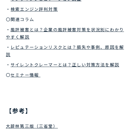
・
検索エンジン評判対策
〇関連コラム
・
風評被害とは？企業の風評被害対策を状況別にわかり
やすく解説
・
レピュテーションリスクとは？損失や事例、原因を解
説
・
サイレントクレーマーとは？正しい対策方法を解説
〇
セミナー情報 ​​​​​​​
【参考】
大辞林第三版（三省堂）