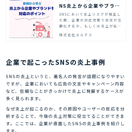
NS炎上から企業やブラン
ドを守る対応のポイント
SNSにおいて炎上リスクが発生し
た際、企業の対応次第で状況が沈
｜エルテス
静化するか、もしくは炎上が拡大
するかが変わっていきます。本資
株式会社エルテス
料では事例をもとに、SNS炎上か
ら企業ブランドを守るための対応
のポイントを紹介します。
企業で起こったSNSの炎上事例
SNSの炎上というと、著名人の発言が話題になりやすい
ですが、企業においても広告の文言やキャンペーン内容
など、些細なことがきっかけで炎上に発展するケースが
多く見られます。
なぜ炎上が起こるのか、その原因やユーザーの反応を分
析することで、今後の炎上対策に役立てることができま
す。ここでは、企業が直面したSNSの炎上事例を紹介し
ます。