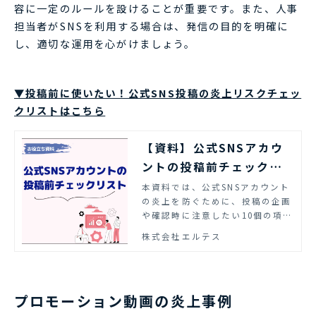
容に一定のルールを設けることが重要です。また、人事
担当者がSNSを利用する場合は、発信の目的を明確に
し、適切な運用を心がけましょう。
▼投稿前に使いたい！公式SNS投稿の炎上リスクチェッ
クリストはこちら
【資料】公式SNSアカウ
ントの投稿前チェックリ
スト
本資料では、公式SNSアカウント
の炎上を防ぐために、投稿の企画
や確認時に注意したい10個の項目
をチェックリスト形式でご紹介し
株式会社エルテス
ています。
プロモーション動画の炎上事例