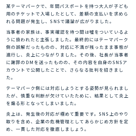
某テーマパークで、年間パスポートを持つ大人が子ども
用のチケットで入場したとして、差額の支払いを求めら
れる問題が発生し、SNSで議論が広がりました。
当事者の家族は、事実確認を待つ間は噓をついているよ
うに扱われたと主張しました。最終的にはテーマパーク
側の誤解だったものの、対応に不満が残ったまま事態が
進行し、炎上につながりました。その後、社長が当事者
に謝罪のDMを送ったものの、その内容を自身のSNSア
カウントで公開したことで、さらなる批判を招きまし
た。
テーマパーク側には対応しようとする姿勢が見られまし
たが、慎重な判断が欠けていたために、結果として炎上
を煽る形となってしまいました。
炎上は、発生後の対応が極めて重要です。SNS上のやり
取りを含め、企業の危機管理としてあらかじめ方針を定
め、一貫した対応を徹底しましょう。