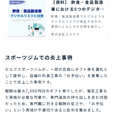
【資料】 飲食・食品製造
業における5つのデジタル
リスクと対策 | エルテス
飲食・食品製造業ではどのような
デジタルリスクが発生するのか、
事例とともにその対策を紹介しま
す。
株式会社エルテス
スポーツジムでの炎上事例
セルフスポーツジムが、一部の会員にギフト券を謝礼と
して提供し、店舗の内装工事の「お手伝い」を募集した
ことで炎上した事例です。
報酬は最大7,000円分のギフト券でしたが、電気工事な
ど資格が必要な作業や、専門道具の持ち出しを含む内容
だったため、専門職に対する報酬の低さや、「お手伝
い」という表現が不適切であると批判を集めました。