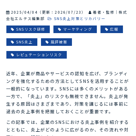
2025/04/04
（更新：
2026/07/23
）
著者・監修｜株式
会社エルテス編集部
SNS炎上対策とリカバリー
SNSリスク研修
マーケティング
広報
SNS炎上
風評被害
レピュテーションリスク
近年、企業が商品やサービスの認知を広げ、ブランディ
ングを強化するための方法としてSNSを活用することが
一般的になっています。SNSには多くのメリットがある
一方で、「炎上」のリスクも無視できません。炎上が発
生する原因はさまざまであり、対策を講じるには事前に
過去の炎上事例を把握しておくことが重要です。
この記事では、企業のSNSにおける炎上事例を紹介する
とともに、炎上がどのように広がるのか、その流れや対