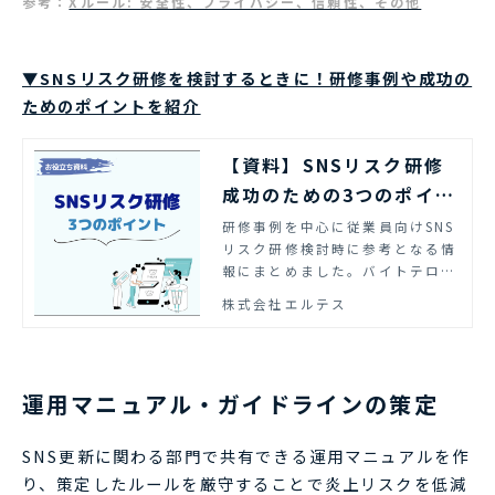
参考：
Xルール: 安全性、プライバシー、信頼性、その他
▼SNSリスク研修を検討するときに！研修事例や成功の
ためのポイントを紹介
【資料】SNSリスク研修
成功のための3つのポイン
ト | エルテス
研修事例を中心に従業員向けSNS
リスク研修検討時に参考となる情
報にまとめました。バイトテロ、
SNS炎上などSNSを通じた企業リ
株式会社エルテス
スクの発生を抑止するために、多
くの企業で従業員向けのSNSリス
ク研修の実施が進んでいます。
運用マニュアル・ガイドラインの策定
SNS更新に関わる部門で共有できる運用マニュアルを作
り、策定したルールを厳守することで炎上リスクを低減