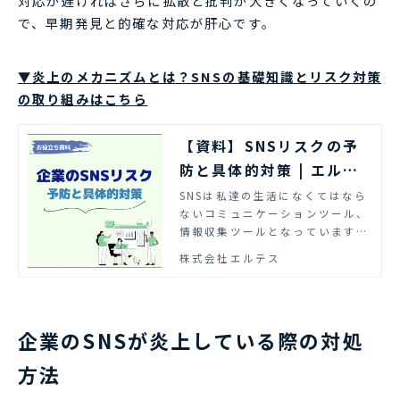
対応が遅ければさらに拡散と批判が大きくなっていくの
で、早期発見と的確な対応が肝心です。
▼炎上のメカニズムとは？SNSの基礎知識とリスク対策
の取り組みはこちら
【資料】SNSリスクの予
防と具体的対策 | エルテ
ス
SNSは私達の生活になくてはなら
ないコミュニケーションツール、
情報収集ツールとなっています。
SNSは便利である一方で、リスク
株式会社エルテス
や被害が生じる可能性がありま
す。今回は、SNSの基礎知識とSN
Sリスク分類、被害最小化のため
の取り組みを紹介します。
企業のSNSが炎上している際の対処
方法