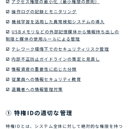
☑
アクセス権限の最小化（最小権限の原則）
☑
操作ログの記録とモニタリング
☑
機械学習を活用した異常検知システムの導入
☑
USBメモリなどの外部記憶媒体から情報持ち出しの
制限と媒体の使用ルールによる管理
☑
テレワーク環境下でのセキュリティリスク管理
☑
内部不正防止ガイドラインの策定と見直し
☑
情報資産の重要性に応じた分類
☑
従業員への情報セキュリティ教育
☑
退職者への情報管理対策
① 特権IDの適切な管理
特権IDとは、システム全体に対して絶対的な権限を持つ