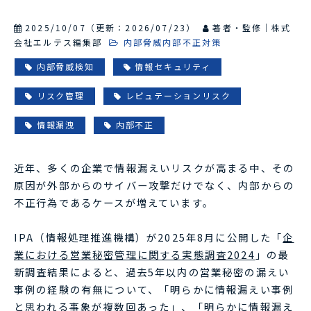
2025/10/07
（更新：
2026/07/23
）
著者・監修｜株式
会社エルテス編集部
内部脅威内部不正対策
内部脅威検知
情報セキュリティ
リスク管理
レピュテーションリスク
情報漏洩
内部不正
近年、多くの企業で情報漏えいリスクが高まる中、その
原因が外部からのサイバー攻撃だけでなく、内部からの
不正行為であるケースが増えています。
IPA（情報処理推進機構）が2025年8月に公開した「
企
業における営業秘密管理に関する実態調査2024
」の最
新調査結果によると、過去5年以内の営業秘密の漏えい
事例の経験の有無について、「明らかに情報漏えい事例
と思われる事象が複数回あった」、「明らかに情報漏え