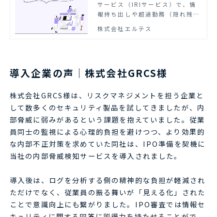
サービス（IRIサービス）で、情
報持ち出しや超過勤務（隠れ残
業）などの社内脅威を実際に検知
株式会社エルテス
した事例をまとめました。無料で
ダウンロードできますので、業務
にお役立てください。
導入企業の声｜株式会社GRCS様
株式会社GRCS様は、リスクマネジメントを担う企業と
して数多くのセキュリティ製品を試してきましたが、内
部脅威に弱みがあるという課題を抱えていました。従業
員同士の監視による心理的負担を避けつつ、より効果的
な内部不正対策を求めていた同社は、IPO準備を契機に
当社の内部脅威検知サービスを導入されました。
導入後は、ログを分析する側の精神的な負担が軽減され
ただけでなく、従業員の振る舞いが「見える化」された
ことで意識向上にも繋がりました。IPO審査では情報セ
キュリティに関する回答に説得力を持たせることがで