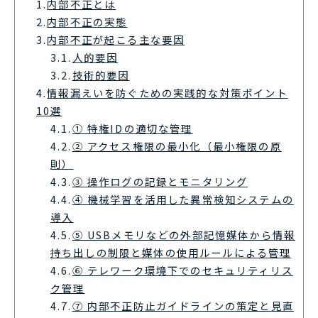
1.
内部不正とは
2.
内部不正の実態
3.
内部不正が起こる主な要因
3.1.
人的要因
3.2.
技術的要因
4.
情報漏えいを防ぐための実践的な対策ポイント
10選
4.1.
① 特権IDの適切な管理
4.2.
② アクセス権限の最小化（最小権限の原
則）
4.3.
③ 操作ログの記録とモニタリング
4.4.
④ 機械学習を活用した異常検知システムの
導入
4.5.
⑤ USBメモリなどの外部記憶媒体から情報
持ち出しの制限と媒体の使用ルールによる管理
4.6.
⑥ テレワーク環境下でのセキュリティリス
ク管理
4.7.
⑦ 内部不正防止ガイドラインの策定と見直