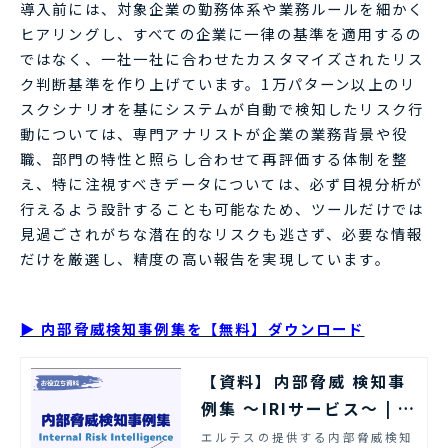
導入前には、対象企業の勤務体系や業務ルールを細かく
ヒアリングし、すべての企業に一律の基準を適用するの
ではなく、一社一社に合わせたカスタマイズされたリス
ク判断基準を作り上げています。1万パターン以上のリ
スクシナリオを基にシステムが自動で検知したリスク行
動については、専門アナリストが企業の業務背景や役
職、部門の特性と照らし合わせて再評価する体制を整
え、特に注視すべきデータについては、必ず目視分析が
行えるよう設計することも可能なため、ツールだけでは
見過ごされがちな潜在的なリスクも逃さず、必要な情報
だけを厳選し、精度の高い報告を実現しています。
▶ 内部脅威検知事例集を【無料】ダウンロード
【資料】内部脅威 検知事
例集 ～IRIサービス～ | エ
ルテス
エルテスの提供する内部脅威検知