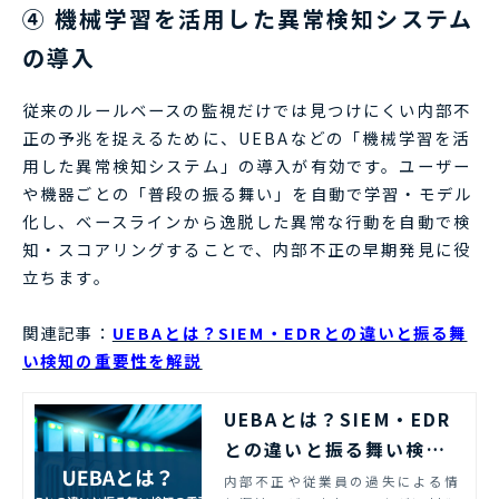
④ 機械学習を活用した異常検知システム
の導入
従来のルールベースの監視だけでは見つけにくい内部不
正の予兆を捉えるために、UEBAなどの「機械学習を活
用した異常検知システム」の導入が有効です。ユーザー
や機器ごとの「普段の振る舞い」を自動で学習・モデル
化し、ベースラインから逸脱した異常な行動を自動で検
知・スコアリングすることで、内部不正の早期発見に役
立ちます。
関連記事：
UEBAとは？SIEM・EDRとの違いと振る舞
い検知の重要性を解説
UEBAとは？SIEM・EDR
との違いと振る舞い検知
の重要性を解説
内部不正や従業員の過失による情