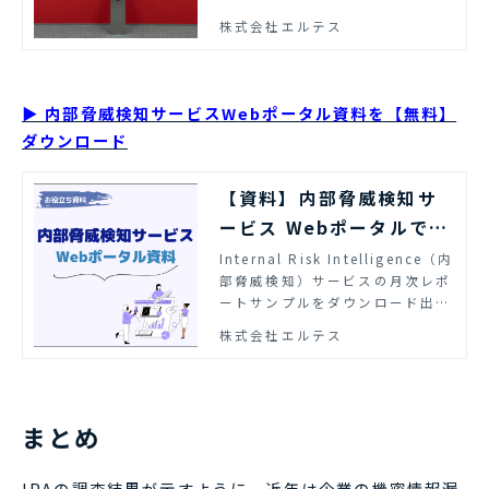
取り組みを紹介します。
株式会社エルテス
▶ 内部脅威検知サービスWebポータル資料を【無料】
ダウンロード
【資料】内部脅威検知サ
ービス Webポータルで分
かること | エルテス
Internal Risk Intelligence（内
部脅威検知）サービスの月次レポ
ートサンプルをダウンロード出来
ます。
株式会社エルテス
まとめ
IPAの調査結果が示すように、近年は企業の機密情報漏