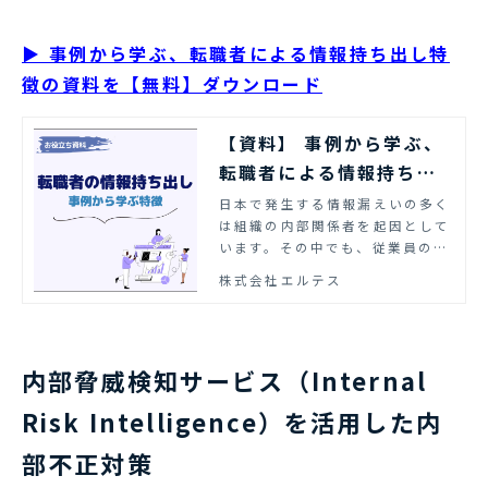
▶ 事例から学ぶ、転職者による情報持ち出し特
徴の資料を【無料】ダウンロード
【資料】 事例から学ぶ、
転職者による情報持ち出
しの特徴 | エルテス
日本で発生する情報漏えいの多く
は組織の内部関係者を起因として
います。その中でも、従業員の情
報持ち出し対策の一助となる、転
株式会社エルテス
職者が情報を持ち出す際の行動の
特徴と対策をまとめました。ぜひ
ご活用ください。
内部脅威検知サービス（Internal
Risk Intelligence）を活用した内
部不正対策