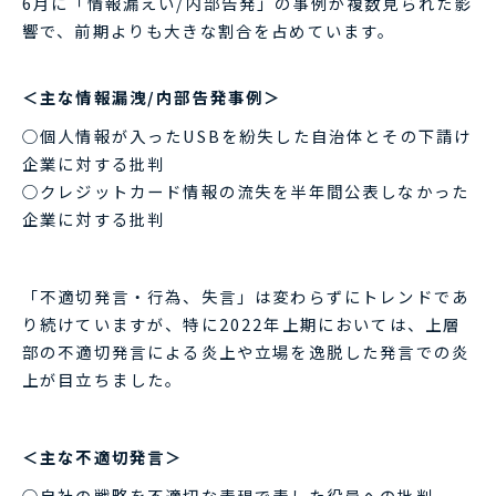
6月に「情報漏えい/内部告発」の事例が複数見られた影
響で、前期よりも大きな割合を占めています。
＜主な情報漏洩/内部告発事例＞
○個人情報が入ったUSBを紛失した自治体とその下請け
企業に対する批判
○クレジットカード情報の流失を半年間公表しなかった
企業に対する批判
「不適切発言・行為、失言」は変わらずにトレンドであ
り続けていますが、特に2022年上期においては、上層
部の不適切発言による炎上や立場を逸脱した発言での炎
上が目立ちました。
＜主な不適切発言＞
○自社の戦略を不適切な表現で表した役員への批判