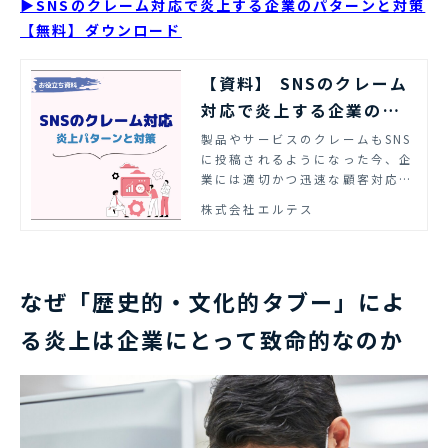
▶SNSのクレーム対応で炎上する企業のパターンと対策
【無料】ダウンロード
【資料】 SNSのクレーム
対応で炎上する企業のパ
ターンと対策 | エルテス
製品やサービスのクレームもSNS
に投稿されるようになった今、企
業には適切かつ迅速な顧客対応が
求められるようになりました。資
株式会社エルテス
料では、SNSのクレーム対応の炎
上パターンとその対策のポイント
をまとめました。ぜひご活用くだ
さい。
なぜ「歴史的・文化的タブー」によ
る炎上は企業にとって致命的なのか