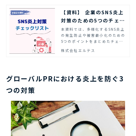
【資料】 企業のSNS炎上
対策のための5つのチェッ
クリスト | エルテス
本資料では、多様化するSNS炎上
の発生防止や被害最小化のための
5つのポイントをまとめたチェッ
クリストを紹介しています。
株式会社エルテス
グローバルPRにおける炎上を防ぐ3
つの対策