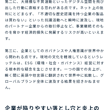
第二に、大規模な不買運動といったデジタル空間を飛び
出した行動に直結する恐れがある点です。ネット上の批
判にとどまらず、「不適切な歴史認識を持つ企業の製品
は買わない」といった抗議活動へと瞬時に波及し、現地
のパートナー企業からの取引停止など、事業継続そのも
のを脅かす経済的損失に発展するリスクが高いといえま
す。
第三に、企業としてのガバナンスや人権意識が世界中か
ら問われる点です。現地の文化を軽視しているというレ
ッテルは、ESG（環境・社会・ガバナンス）経営に対す
る根本的な疑念を生じさせます。一つの国での炎上が、
瞬く間に英語や他言語に翻訳されて世界中に拡散し、グ
ローバルブランド全体に波及する結果を招きかねませ
ん。
企業が陥りやすい落とし穴と炎上の