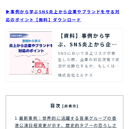
▶事例から学ぶSNS炎上から企業やブランドを守る対
応のポイント【無料】ダウンロード
【資料】事例から学
ぶ、SNS炎上から企業
やブランドを守る対応
SNSにおいて炎上リスクが発
生した際、企業の対応次第で状
のポイント｜エルテス
況が沈静化するか、もしくは炎
上が拡大するかが変わっていき
株式会社エルテス
ます。本資料では事例をもと
に、SNS炎上から企業ブラン
ドを守るための対応のポイント
を紹介します。
目次
[非表示]
1.
最新事例：世界的に活躍する音楽グループの香
港公演日程変更が示す、歴史的タブーの恐ろしさ