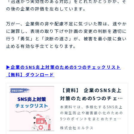
「迅速かつ実効性のある対応」をとれたかどうかが、そ
の後の企業の評価を左右しています。
万が一、企業側の非や配慮不足に気づいた際は、速やか
に謝罪し、表現の取り下げや計画の変更の判断を適切に
行う「勇気」と「決断の速さ」が、被害を最小限に食い
止める有効な手立てとなります。
▶企業のSNS炎上対策のための5つのチェックリスト
【無料】ダウンロード
【資料】 企業のSNS炎上
対策のための5つのチェッ
クリスト | エルテス
本資料では、多様化するSNS炎上
の発生防止や被害最小化のための
5つのポイントをまとめたチェッ
クリストを紹介しています。
株式会社エルテス