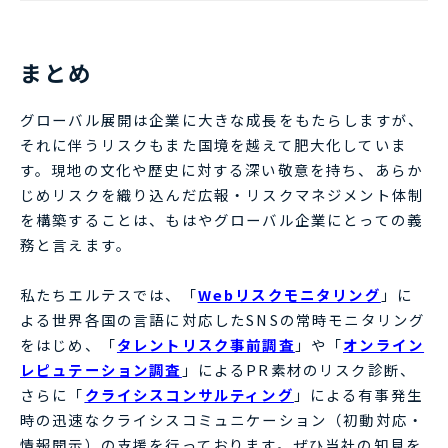
まとめ
グローバル展開は企業に大きな成長をもたらしますが、
それに伴うリスクもまた国境を越えて肥大化していま
す。現地の文化や歴史に対する深い敬意を持ち、あらか
じめリスクを織り込んだ広報・リスクマネジメント体制
を構築することは、もはやグローバル企業にとっての義
務と言えます。
私たちエルテスでは、「
Webリスクモニタリング
」に
よる世界各国の言語に対応したSNSの常時モニタリング
をはじめ、「
タレントリスク事前調査
」や「
オンライン
レピュテーション調査
」によるPR素材のリスク診断、
さらに「
クライシスコンサルティング
」による有事発生
時の迅速なクライシスコミュニケーション（初動対応・
情報開示）の支援を行っております。ぜひ当社の知見を