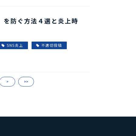
爆」を防ぐ方法４選と炎上時
SNS炎上
不適切投稿
>
>>