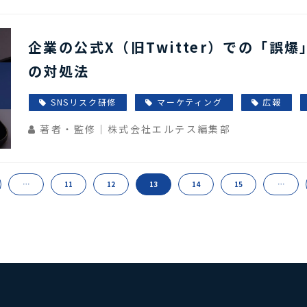
企業の公式X（旧Twitter）での「誤
の対処法
SNSリスク研修
マーケティング
広報
著者・監修｜株式会社エルテス編集部
…
11
12
13
14
15
…