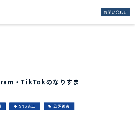
お問い合わせ
agram・TikTokのなりすま
報
SNS炎上
風評被害