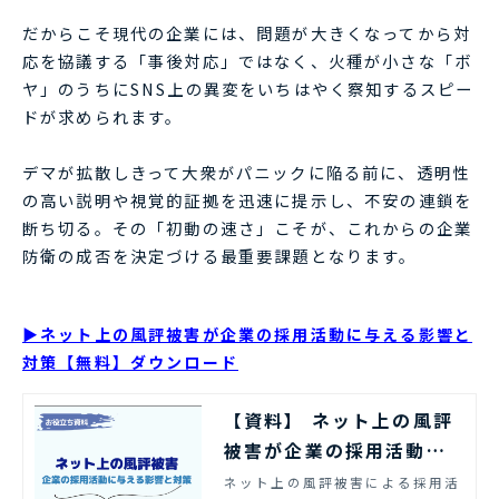
だからこそ現代の企業には、問題が大きくなってから対
応を協議する「事後対応」ではなく、火種が小さな「ボ
ヤ」のうちにSNS上の異変をいちはやく察知するスピー
ドが求められます。
デマが拡散しきって大衆がパニックに陥る前に、透明性
の高い説明や視覚的証拠を迅速に提示し、不安の連鎖を
断ち切る。その「初動の速さ」こそが、これからの企業
防衛の成否を決定づける最重要課題となります。
▶ネット上の風評被害が企業の採用活動に与える影響と
対策【無料】ダウンロード
【資料】 ネット上の風評
被害が企業の採用活動に
与える影響と対策 | エル
ネット上の風評被害による採用活