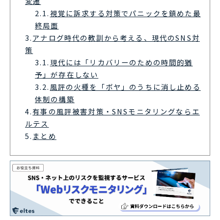
変遷
2.1.
視覚に訴求する対策でパニックを鎮めた最
終局面
3.
アナログ時代の教訓から考える、現代のSNS対
策
3.1.
現代には「リカバリーのための時間的猶
予」が存在しない
3.2.
風評の火種を「ボヤ」のうちに消し止める
体制の構築
4.
有事の風評被害対策・SNSモニタリングならエ
ルテス
5.
まとめ