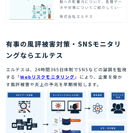
動への影響力について、各種デー
テス
タや対策についてご紹介していま
す。
株式会社エルテス
有事の風評被害対策・SNSモニタリ
ングならエルテス
エルテスは、24時間365日体制でSNSなどの論調を監視
する「
Webリスクモニタリング
」により、企業を脅か
す風評被害や炎上の予兆を早期検知します。