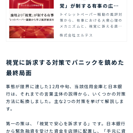
覚」が制する有事の広報
｜トイレットペーパー騒
トイレットペーパー騒動の風評対
策から、有事における大衆心理の
動から学ぶ風評被害対策
メカニズムと、視覚に訴える直感
的なコミュニケーションの重要性
株式会社エルテス
を解説します。
視覚に訴求する対策でパニックを鎮めた
最終局面
事態が限界に達した12月中旬、当該信用金庫と日本銀
行は、それまでの言葉主体の説得から、いくつかの対策
方法に転換しました。主な2つの対策を挙げて解説しま
す。
第一の策は、「視覚で安心を訴求する」です。日本銀行
から緊急融資を受けた資金を店頭に配置し、「手元に資