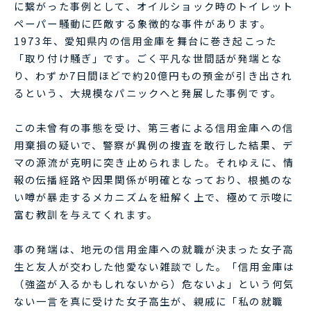
に繋がった事例として、オイルショック時のトイレット
ペーパー騒動に匹敵する象徴的な事件があります。
1973年、愛知県内の信用金庫を舞台に巻き起こった
「取り付け騒ぎ」です。ごく平凡な世間話が発端とな
り、わずか7日間ほどで約20億円もの預金が引き出され
るという、大規模なパニックへと発展した事例です。
この未曾有の事態を受け、第三者による信用金庫への信
用棄損の疑いで、警察が異例の捜査を敢行した結果、デ
マの源流が克明に突き止められました。それゆえに、情
報の伝播経路や因果関係が明確となっており、根拠のな
い噂が暴走するメカニズムを紐解く上で、極めて示唆に
富む教訓を与えてくれます。
事の発端は、地元の信用金庫への就職が決まった女子高
生と友人が交わした他愛ない雑談でした。「信用金庫は
（強盗が入るかもしれないから）危ないよ」という何気
ない一言を真に受けた女子高生が、親戚に「私の就職