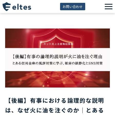
お問い合わせ
サービス一覧
解決できる課題
セミナー
資料ダウンロード
導入事例
eltes insight
【後編】有事における論理的な説明
は、なぜ火に油を注ぐのか｜とある