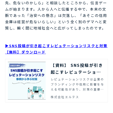
先、危ないのかしら」と相談したところから、伝言ゲー
ムが始まります。人から人へと伝播する中で、本来の文
脈であった「治安への懸念」は欠落し、「あそこの信用
金庫は経営が危ないらしい」という全く別のデマへと変
質し、瞬く間に地域社会へと広がってしまったのです。
▶SNS投稿が引き起こすレピュテーションリスクと対策
【無料】ダウンロード
【資料】 SNS投稿が引き
起こすレピュテーション
リスクと対策 | エルテス
レピュテーションリスクは企業の
ブランディングや信用に影響を与
える可能性があり、対策の重要性
が高まっています。資料では、SN
株式会社エルテス
S投稿が引き起こすレピュテーシ
ョンリスクと対策のポイントをま
とめました。