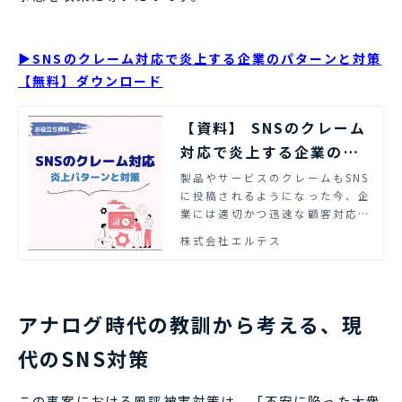
▶SNSのクレーム対応で炎上する企業のパターンと対策
【無料】ダウンロード
【資料】 SNSのクレーム
対応で炎上する企業のパ
ターンと対策 | エルテス
製品やサービスのクレームもSNS
に投稿されるようになった今、企
業には適切かつ迅速な顧客対応が
求められるようになりました。資
株式会社エルテス
料では、SNSのクレーム対応の炎
上パターンとその対策のポイント
をまとめました。ぜひご活用くだ
さい。
アナログ時代の教訓から考える、現
代のSNS対策
この事案における風評被害対策は、「不安に陥った大衆