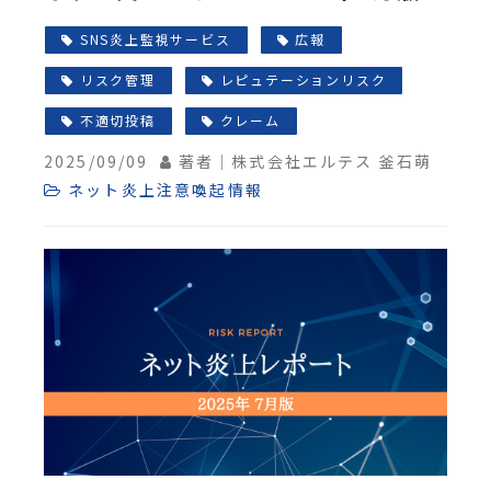
SNS炎上監視サービス
広報
リスク管理
レピュテーションリスク
不適切投稿
クレーム
2025/09/09
著者｜株式会社エルテス 釜石萌
ネット炎上注意喚起情報