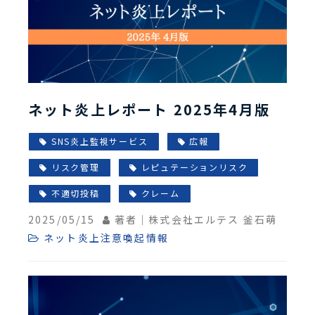
ネット炎上レポート 2025年4月版
SNS炎上監視サービス
広報
リスク管理
レピュテーションリスク
不適切投稿
クレーム
2025/05/15
著者｜株式会社エルテス 釜石萌
ネット炎上注意喚起情報