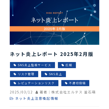
ネット炎上レポート 2025年2月版
SNS炎上監視サービス
広報
リスク管理
SNS炎上
レピュテーションリスク
不適切投稿
2025/03/12
著者｜株式会社エルテス 釜石萌
ネット炎上注意喚起情報