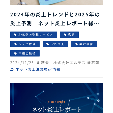
2024年の炎上トレンドと2025年の
炎上予測｜ネット炎上レポート総集
編
SNS炎上監視サービス
広報
リスク管理
SNS炎上
風評被害
不適切投稿
2024/11/26
著者｜株式会社エルテス 釜石萌
ネット炎上注意喚起情報