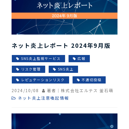
ネット炎上レポート 2024年9月版
SNS炎上監視サービス
広報
リスク管理
SNS炎上
レピュテーションリスク
不適切投稿
2024/10/08
著者｜株式会社エルテス 釜石萌
ネット炎上注意喚起情報