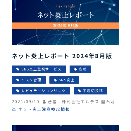
ネット炎上レポート 2024年8月版
SNS炎上監視サービス
広報
リスク管理
SNS炎上
レピュテーションリスク
不適切投稿
2024/09/10
著者｜株式会社エルテス 釜石萌
ネット炎上注意喚起情報