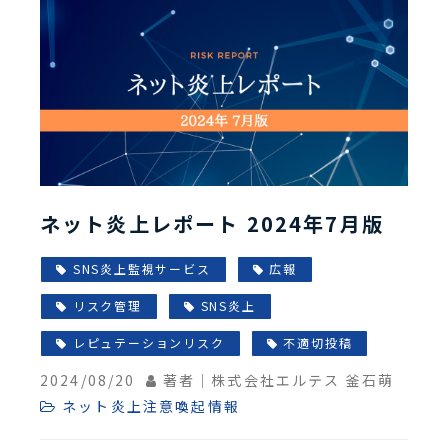
ネット炎上レポート 2024年7月版
SNS炎上監視サービス
広報
リスク管理
SNS炎上
レピュテーションリスク
不適切投稿
2024/08/20
著者｜株式会社エルテス 釜石萌
ネット炎上注意喚起情報