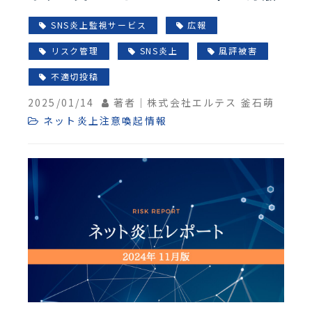
SNS炎上監視サービス
広報
リスク管理
SNS炎上
風評被害
不適切投稿
2025/01/14
著者｜株式会社エルテス 釜石萌
ネット炎上注意喚起情報