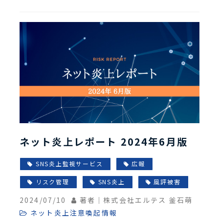
ネット炎上レポート 2024年6月版
SNS炎上監視サービス
広報
リスク管理
SNS炎上
風評被害
2024/07/10
著者｜株式会社エルテス 釜石萌
ネット炎上注意喚起情報