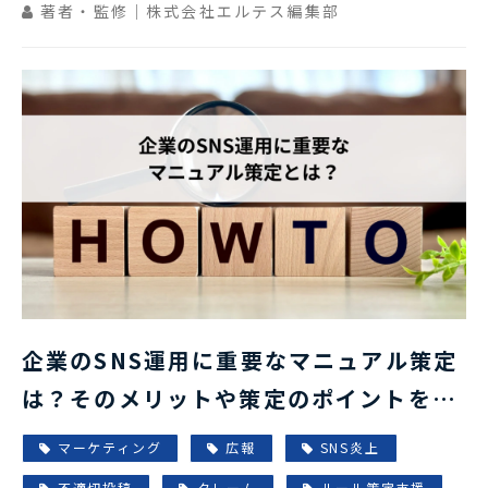
著者・監修｜株式会社エルテス編集部
企業のSNS運用に重要なマニュアル策定
は？そのメリットや策定のポイントを解
説！
マーケティング
広報
SNS炎上
不適切投稿
クレーム
ルール策定支援