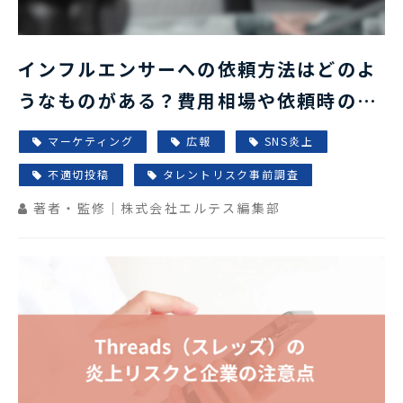
インフルエンサーへの依頼方法はどのよ
うなものがある？費用相場や依頼時の注
意点について解説
マーケティング
広報
SNS炎上
不適切投稿
タレントリスク事前調査
著者・監修｜株式会社エルテス編集部