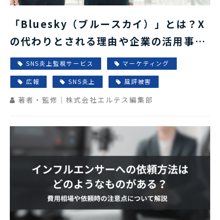
「Bluesky（ブルースカイ）」とは？X
の代わりとされる理由や企業の活用事例
を解説
SNS炎上監視サービス
マーケティング
広報
SNS炎上
風評被害
著者・監修｜株式会社エルテス編集部