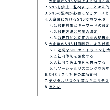
1.
大企業がSNSを禁止する理由とは
2.
SNSを禁止・監視することは法
3.
SNSの監視が必要になるケースと
4.
大企業におけるSNS監視の手順
4.1.
監視対象とキーワードの設定
4.2.
監視方法と頻度の決定
4.3.
監視目的と活用方法の明確化
5.
大企業のSNS利用制限による影
5.1.
適切なSNSガイドラインを
5.2.
社内体制を強化する
5.3.
社内で炎上事例を共有する
5.4.
ソーシャルリスニングを実施
6.
SNSリスク対策の成功事例
7.
デジタルリスク対策ならエルテス
8.
まとめ