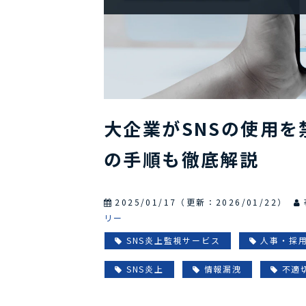
大企業がSNSの使用を
の手順も徹底解説
2025/01/17
（更新：
2026/01/22
）
リー
SNS炎上監視サービス
人事・採
SNS炎上
情報漏洩
不適