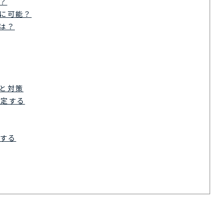
？
的に可能？
は？
響と対策
策定する
する