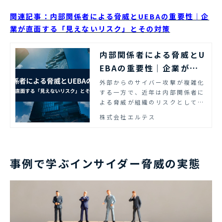
関連記事：内部関係者による脅威とUEBAの重要性｜企
業が直面する「見えないリスク」とその対策
内部関係者による脅威とU
EBAの重要性｜企業が直
面する「見えないリス
外部からのサイバー攻撃が複雑化
する一方で、近年は内部関係者に
ク」とその対策
よる脅威が組織のリスクとして顕
在化しています。このコラムで
株式会社エルテス
は、内部脅威の定義から特に発生
しやすい業界、内部脅威対策につ
いて網羅的に解説します。
事例で学ぶインサイダー脅威の実態