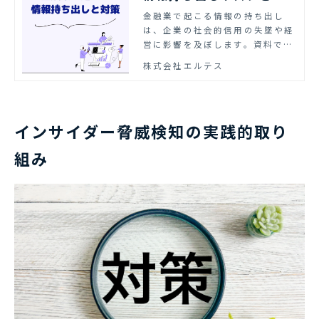
策 ｜エルテス
金融業で起こる情報の持ち出し
は、企業の社会的信用の失墜や経
営に影響を及ぼします。資料で
は、金融業従事者やリスク管理担
株式会社エルテス
当者向けに、金融業で起こる情報
持ち出しリスクと対策をまとめま
した。ぜひご活用ください。
インサイダー脅威検知の実践的取り
組み