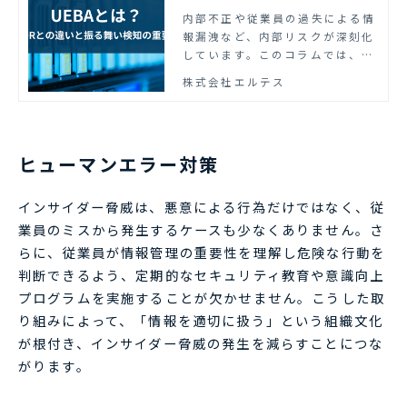
の重要性を解説
内部不正や従業員の過失による情
報漏洩など、内部リスクが深刻化
しています。このコラムでは、内
部不正対策に有効なUEBAについ
株式会社エルテス
て、その役割と重要性を解説しま
す。
ヒューマンエラー対策
インサイダー脅威は、悪意による行為だけではなく、従
業員のミスから発生するケースも少なくありません。さ
らに、従業員が情報管理の重要性を理解し危険な行動を
判断できるよう、定期的なセキュリティ教育や意識向上
プログラムを実施することが欠かせません。こうした取
り組みによって、「情報を適切に扱う」という組織文化
が根付き、インサイダー脅威の発生を減らすことにつな
がります。