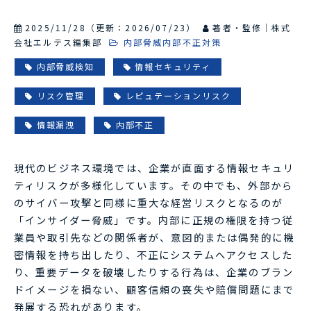
2025/11/28
（更新：
2026/07/23
）
著者・監修｜株式
会社エルテス編集部
内部脅威内部不正対策
内部脅威検知
情報セキュリティ
リスク管理
レピュテーションリスク
情報漏洩
内部不正
現代のビジネス環境では、企業が直面する情報セキュリ
ティリスクが多様化しています。その中でも、外部から
のサイバー攻撃と同様に重大な経営リスクとなるのが
「インサイダー脅威」です。内部に正規の権限を持つ従
業員や取引先などの関係者が、意図的または偶発的に機
密情報を持ち出したり、不正にシステムへアクセスした
り、重要データを破壊したりする行為は、企業のブラン
ドイメージを損ない、顧客信頼の喪失や賠償問題にまで
発展する恐れがあります。