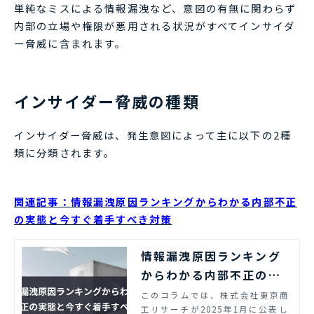
単純なミスによる情報漏洩など、意図の有無に関わらず
内部の立場や権限が悪用される状況がすべてインサイダ
ー脅威に含まれます。
インサイダー脅威の種類
インサイダー脅威は、発生意図によって主に以下の2種
類に分類されます。
関連記事：情報漏洩原因ランキングからわかる内部不正
の実態と今すぐ着手すべき対策
情報漏洩原因ランキング
からわかる内部不正の実
態と今すぐ着手すべき対
このコラムでは、株式会社東京商
工リサーチが2025年1月に公表し
策