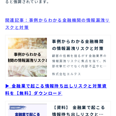
ると強調されています。
関連記事：事例からわかる金融機関の情報漏洩リ
スクと対策
事例からわかる金融機関
の情報漏洩リスクと対策
顧客の信頼を揺るがす金融業界の
情報漏洩リスクに焦点を当て、外
部攻撃だけでなく内部不正やヒュ
ーマンエラーによる持ち出し事例
株式会社エルテス
も交えながら、その実態と効果的
な対策を解説します。
▶ 金融業で起こる情報持ち出しリスクと対策資
料を【無料】ダウンロード
【資料】 金融業で起こる
情報持ち出しリスクと対