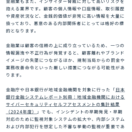
金融業もまた、インサイダー脅威に対して高いリスクを
抱える業界です。顧客の個人情報や口座情報、取引履歴
や資産状況など、金銭的価値が非常に高い情報を大量に
扱っており、悪意のある内部関係者にとっては格好の標
的となります。
金融業は顧客の信頼の上に成り立っているため、一つの
情報漏洩や不正行為が発覚すると、顧客離れやブランド
イメージの失墜につながるほか、規制当局からの罰金や
業務改善命令といった厳しい措置につながる可能性があ
ります。
金融庁や日本銀行が地域金融機関を対象に行った「
日本
銀行金融システムレポート別冊：地域金融機関における
サイバーセキュリティセルフアセスメントの集計結果
（2024年度）
」でも、インシデントの早期発見・早期
対応のために監視対象システムの拡大や、内部システム
および内部犯行を想定した不審な挙動の監視が重要であ