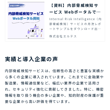
【資料】内部脅威検知サ
ービス Webポータルで分
かること | エルテス
Internal Risk Intelligence（内
部脅威検知）サービスの月次レポ
ートサンプルをダウンロード出来
ます。
株式会社エルテス
実績と導入企業の声
内部脅威検知サービスは、信頼性の高さと豊富な実績か
ら多くの企業に導入されています。これまでに金融業や
製造業、情報通信業など、幅広い業界の企業で活用さ
れ、セキュリティ強化に貢献してきました。特に、機密
情報を取り扱う機会の多い企業や、知的財産の保護が重
要な企業から高い評価を得ています。