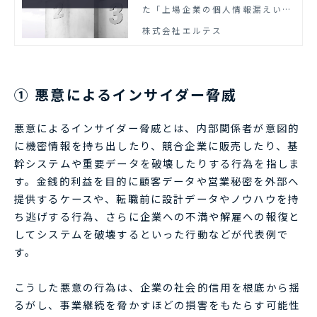
た「上場企業の個人情報漏えい・
紛失事故」調査結果データをもと
株式会社エルテス
に、情報漏洩の主要な原因、特に
近年増加傾向にある内部不正の実
態を詳細に分析し、企業が直ちに
取り組むべき具体的な対策につい
① 悪意によるインサイダー脅威
て解説します。
悪意によるインサイダー脅威とは、内部関係者が意図的
に機密情報を持ち出したり、競合企業に販売したり、基
幹システムや重要データを破壊したりする行為を指しま
す。金銭的利益を目的に顧客データや営業秘密を外部へ
提供するケースや、転職前に設計データやノウハウを持
ち逃げする行為、さらに企業への不満や解雇への報復と
してシステムを破壊するといった行動などが代表例で
す。
こうした悪意の行為は、企業の社会的信用を根底から揺
るがし、事業継続を脅かすほどの損害をもたらす可能性