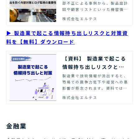
部不正による事例から、製品設計
性を解説
図や顧客リストといった機密情報
流出を防ぐ具体的な方法を解説し
株式会社エルテス
ます。
▶ 製造業で起こる情報持ち出しリスクと対策資
料を【無料】ダウンロード
【資料】 製造業で起こる
情報持ち出しリスクと対
策｜エルテス
製造業で技術情報が流出すると、
市場での競争力低下や経営への悪
影響が懸念されます。資料では、
製造業従事者やリスク管理担当者
株式会社エルテス
向けに、製造業で起こる情報持ち
出しリスクと対策をまとめまし
た。ぜひご活用ください。
金融業