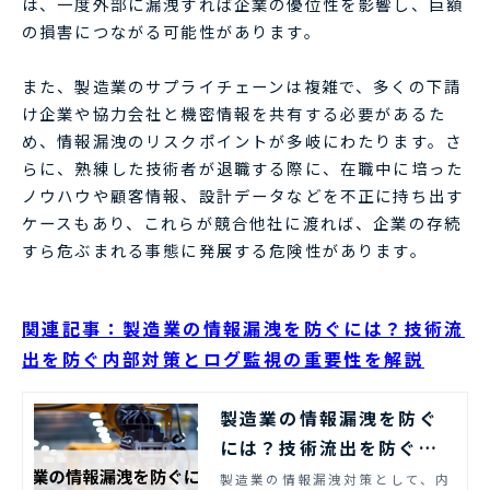
は、一度外部に漏洩すれば企業の優位性を影響し、巨額
の損害につながる可能性があります。
また、製造業のサプライチェーンは複雑で、多くの下請
け企業や協力会社と機密情報を共有する必要があるた
め、情報漏洩のリスクポイントが多岐にわたります。さ
らに、熟練した技術者が退職する際に、在職中に培った
ノウハウや顧客情報、設計データなどを不正に持ち出す
ケースもあり、これらが競合他社に渡れば、企業の存続
すら危ぶまれる事態に発展する危険性があります。
関連記事：製造業の情報漏洩を防ぐには？技術流
出を防ぐ内部対策とログ監視の重要性を解説
製造業の情報漏洩を防ぐ
には？技術流出を防ぐ内
部対策とログ監視の重要
製造業の情報漏洩対策として、内