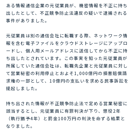
ある情報通信企業の元従業員が、機密情報を不正に持ち
出したとして、不正競争防止法違反の疑いで逮捕される
事件がありました。
元従業員は別の通信会社に転職する際、ネットワーク情
報を含む電子ファイルをクラウドストレージにアップロ
ードし、個人用メールアドレスに送信してから不正に持
ち出したとされています。この事実を知った元従業員が
所属していた通信会社は、転職先企業と元従業員に対し
て営業秘密の利用停止とおよそ1,000億円の損害賠償請
求権の一部として、10億円の支払いを求める民事訴訟を
提起しました。
持ち出された情報が不正競争防止法で定める営業秘密に
該当するとし、元従業員に有罪判決が下り、懲役2年
（執行猶予4年）と罰金100万円の判決を命ずる結果と
なりました。