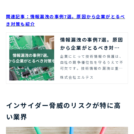
関連記事：情報漏洩の事例7選。原因から企業がとるべ
き対策も紹介
情報漏洩の事例7選。原因
から企業がとるべき対策
も紹介
企業にとって技術情報の保護は、
自社の競争優位性を守るうえで不
可欠です。技術情報の漏洩は重大
な経営リスクにつながります。本
株式会社エルテス
記事では、内部関係者による情報
持ち出しリスクの実例と、企業が
とるべき対策をわかりやすく解説
します。
インサイダー脅威のリスクが特に高
い業界