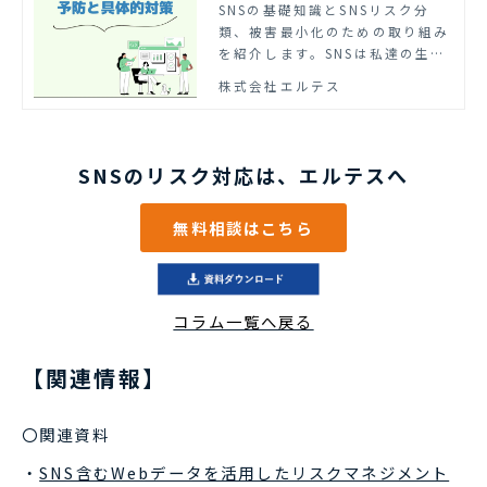
ス
SNSの基礎知識とSNSリスク分
類、被害最小化のための取り組み
を紹介します。SNSは私達の生活
になくてはならないコミュニケー
株式会社エルテス
ションツール、情報収集ツールと
なって便利な一方、リスクや被害
が生じる可能性があります。
SNSのリスク対応は、エルテスへ
無料相談はこちら
コラム一覧へ戻る
【関連情報】
〇関連資料
・
SNS含むWebデータを活用したリスクマネジメント