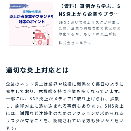
【資料】事例から学ぶ、S
NS炎上から企業やブラン
ドを守る対応のポイント
SNSにおいて炎上リスクが発生し
た際、企業の対応次第で状況が沈
｜エルテス
静化するか、もしくは炎上が拡大
するかが変わっていきます。本資
株式会社エルテス
料では事例をもとに、SNS炎上か
ら企業ブランドを守るための対応
のポイントを紹介します。
適切な炎上対応とは
企業のネット炎上は業界や規模に関係なく毎日のように
発生しており、危機感を持つ企業も多くなっています。
一部には、SNS炎上がメディアに取り上げられ、拡散
し、謝罪対応に追い込まれる事例もあります。SNS炎上
には、謝罪など沈静化のためのアクションが求められる
リスクが有ることを、認識されている方も多いかと思い
ます。