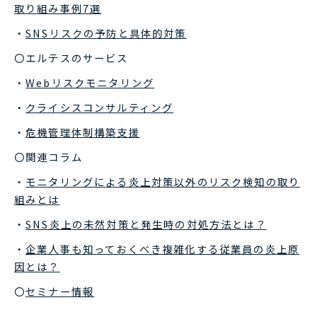
取り組み事例7選
・
SNSリスクの予防と具体的対策
〇エルテスのサービス
・
Webリスクモニタリング
・
クライシスコンサルティング
・
危機管理体制構築支援
〇関連コラム
・
モニタリングによる炎上対策以外のリスク検知の取り
組みとは
・
SNS炎上の未然対策と発生時の対処方法とは？
・
企業人事も知っておくべき複雑化する従業員の炎上原
因とは？
〇
セミナー情報