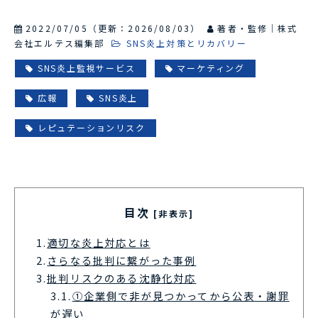
2022/07/05
（更新：
2026/08/03
）
著者・監修｜株式
会社エルテス編集部
SNS炎上対策とリカバリー
SNS炎上監視サービス
マーケティング
広報
SNS炎上
レピュテーションリスク
目次
[非表示]
1.
適切な炎上対応とは
2.
さらなる批判に繋がった事例
3.
批判リスクのある沈静化対応
3.1.
①企業側で非が見つかってから公表・謝罪
が遅い