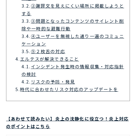
3.2.
②謝罪文を見えにくい場所に掲載しようと
する
3.3.
③問題となったコンテンツのサイレント削
除や一時的な避難行動
3.4.
④ユーザーを無視した通り一遍のコミュニ
ケーション
3.5.
⑤２枚舌の対応
4.
エルテスが解決できること
4.1.
インシデント発生時の情報収集・対応指針
の検討
4.2.
リスクの予防・発見
5.
時代に合わせたリスク対応のアップデートを
【あわせて読みたい】炎上の沈静化に役立つ！炎上対応
のポイントはこちら