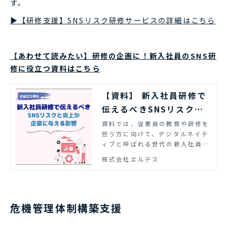
す。
▶【研修支援】SNSリスク研修サービスの詳細はこちら
【あわせて読みたい】研修の企画に！新入社員のSNS研
修に役立つ資料はこちら
【資料】 新入社員研修で
伝えるべきSNSリスクと
炎上が企業に与える影響 |
資料では、従業員の教育や研修を
担う方に向けて、デジタルネイテ
エルテス
ィブと呼ばれる世代の新入社員が
特に気を付けたい炎上のポイント
株式会社エルテス
を実際の事例をもとに解説しまし
た。新入社員向けの研修資料とし
てもぜひご活用ください。
危機管理体制構築支援