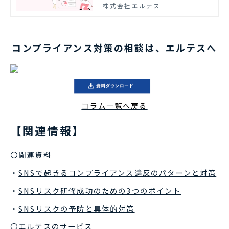
策も求められています。企業のコ
株式会社エルテス
ンプライアンス対策の一助となる
ために、SNSによるコンプライア
ンス違反のパターンと対策につい
て情報をまとめました。ぜひご活
コンプライアンス対策の相談は、エルテスへ
用ください。
コラム一覧へ戻る
【関連情報】
〇関連資料
・
SNSで起きるコンプライアンス違反のパターンと対策
・
SNSリスク研修成功のための3つのポイント
・
SNSリスクの予防と具体的対策
〇エルテスのサービス