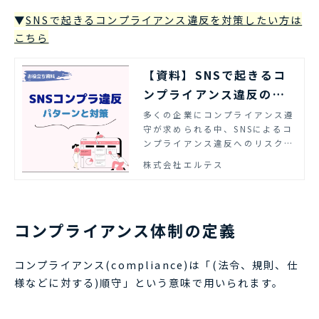
▼
SNSで起きるコンプライアンス違反を対策したい方は
こちら
【資料】SNSで起きるコ
ンプライアンス違反のパ
ターンと対策 | エルテス
多くの企業にコンプライアンス遵
守が求められる中、SNSによるコ
ンプライアンス違反へのリスク対
策も求められています。企業のコ
株式会社エルテス
ンプライアンス対策の一助となる
ために、SNSによるコンプライア
ンス違反のパターンと対策につい
て情報をまとめました。ぜひご活
コンプライアンス体制の定義
用ください。
コンプライアンス(compliance)は「(法令、規則、仕
様などに対する)順守」という意味で用いられます。