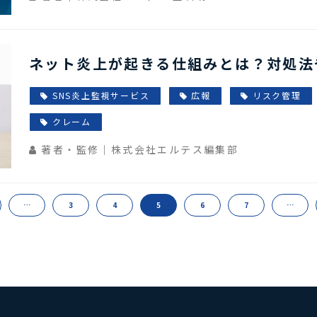
ネット炎上が起きる仕組みとは？対処法
SNS炎上監視サービス
広報
リスク管理
クレーム
著者・監修｜株式会社エルテス編集部
…
3
4
5
6
7
…