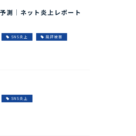
炎上予測｜ネット炎上レポート
SNS炎上
風評被害
SNS炎上