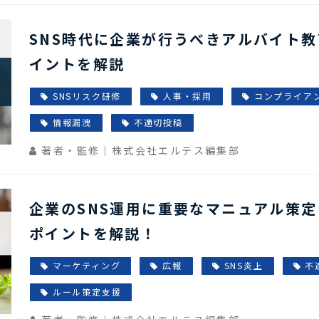
SNS時代に企業が行うべきアルバイト
イントを解説
SNSリスク研修
人事・採用
コンプライア
情報漏洩
不適切投稿
著者・監修｜株式会社エルテス編集部
企業のSNS運用に重要なマニュアル策
ポイントを解説！
マーケティング
広報
SNS炎上
不
ルール策定支援