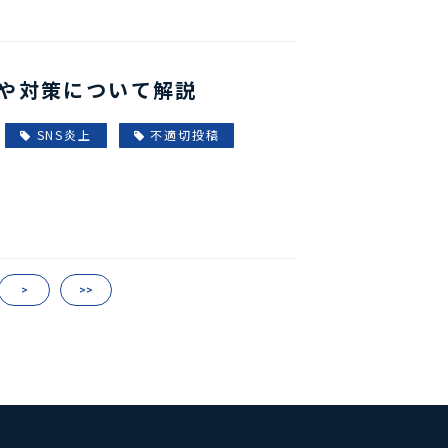
や対策について解説
SNS炎上
不適切投稿
>
>>