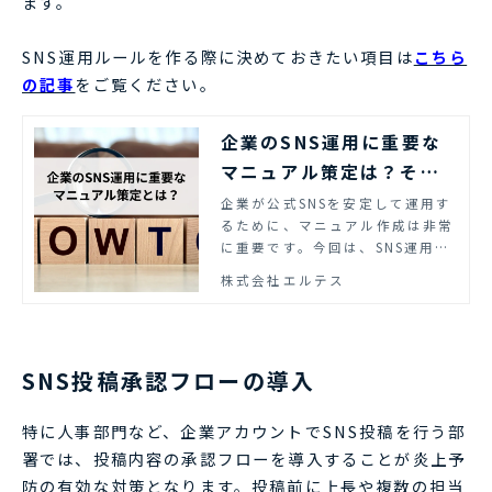
ます。
SNS運用ルールを作る際に決めておきたい項目は
こちら
の記事
をご覧ください。
企業のSNS運用に重要な
マニュアル策定は？その
メリットや策定のポイン
企業が公式SNSを安定して運用す
るために、マニュアル作成は非常
トを解説！
に重要です。今回は、SNS運用に
おけるマニュアルを作るメリット
株式会社エルテス
や、策定のポイントを解説しま
す。
SNS投稿承認フローの導入
特に人事部門など、企業アカウントでSNS投稿を行う部
署では、投稿内容の承認フローを導入することが炎上予
防の有効な対策となります。投稿前に上長や複数の担当