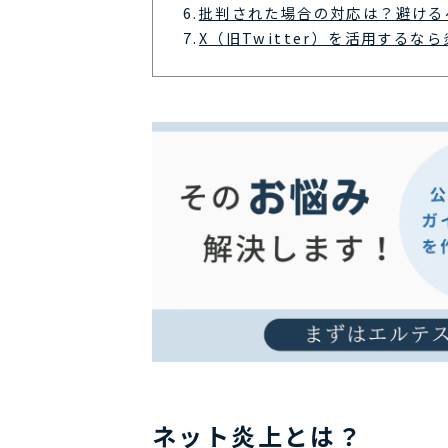
6.
批判された場合の対応は？避ける
7.
X（旧Twitter）を活用するな
ネット炎上とは？