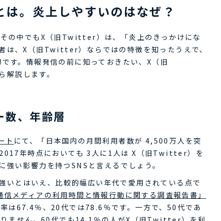
特徴とは。炎上しやすいのはなぜ？
その中でもX（旧Twitter）は、「炎上のきっかけにな
は、X（旧Twitter）ならではの特徴を知ったうえで、
切です。情報発信の前に知っておきたい、X（旧
から解説します。
ザー数、年齢層
ート
にて、「日本国内の月間利用者数が 4,500万人を突
17年時点においても 3人に1人は X（旧Twitter）を
に強い影響力を持つSNSと言えるでしょう。
代に強いとはいえ、比較的幅広い年代で愛用されている点で
通信メディアの利用時間と情報行動に関する調査報告書」
用率は67.4％、20代では78.6％です。一方で、50代であ
ません。60代でも14.1％の人がX（旧Twitter）を利